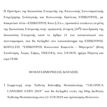
Η Πρόεδρος της Διοικούσας Επιτροπής της Κοινωνικής Συνεταιριστικής
Επιχείρησης Συλλογικής και Κοινωνικής Ωφέλειας
ΕΠΙΚΟΥΡΟΣ,
με
διακριτικό τίτλο
«ΕΠΙΚΟΥΡΟΣ Κοιν.Σ.Επ.»,
προσκαλεί εκτάκτως τα μέλη
η
της Διοικούσας Επιτροπής στην τριακοστή τέταρτη (34
) συνεδρίαση της
Διοικούσας Επιτροπής
κατά το άρθρο 21 του καταστατικού του
συνεταιρισμού, που θα διεξαχθεί στο υποκατάστημα της ΕΠΙΚΟΥΡΟΣ
ΚΟΙΝ.Σ.ΕΠ. “ΕΠΙΚΟΥΡΟΣ Κοινωνικό Καφενείο – Μαγειρείο” (θέση
Συνάντηση, Χώρα, Σάμος, ΤΚ83103), στις 5/9/2019, ημέρα Πέμπτη και
ώρα 19:00.
ΘΕΜΑΤΑ ΗΜΕΡΗΣΙΑΣ ΔΙΑΤΑΞΗΣ
Συμμετοχή στην Έκθεση Κάνναβης Θεσσαλονίκης “
SALONICA
CANNABIS EXPO 2019”
που θα διεξαχθεί εντός της 84ης Διεθνούς
Έκθεσης Θεσσαλονίκης στις 12-15/9/2019 και πρόσκληση εθελοντών.